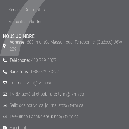
Services Corporatifs
Actualités à la Une
NOUS JOINDRE
Adresse:
688, montée Masson sud, Terrebonne, (Québec) J6W
2Z9
Téléphone:
450-729-0327
Sans frais:
1-888-729-0327
Courriel: tvrm@tvrm.ca
TVRM général et babillard: tvrm@tvrm.ca
Salle des nouvelles: journalistes@tvrm.ca
Télé-Bingo Lanaudière: bingo@tvrm.ca
Facebook