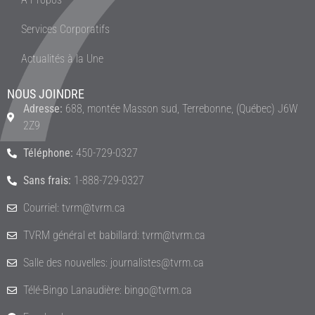
Services Corporatifs
Actualités à la Une
NOUS JOINDRE
Adresse:
688, montée Masson sud, Terrebonne, (Québec) J6W
2Z9
Téléphone:
450-729-0327
Sans frais:
1-888-729-0327
Courriel: tvrm@tvrm.ca
TVRM général et babillard: tvrm@tvrm.ca
Salle des nouvelles: journalistes@tvrm.ca
Télé-Bingo Lanaudière: bingo@tvrm.ca