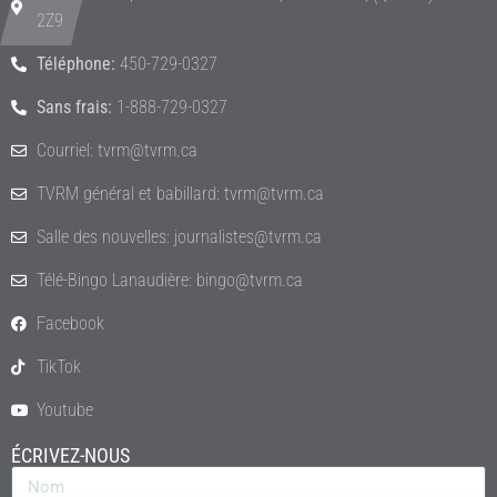
2Z9
Téléphone:
450-729-0327
Sans frais:
1-888-729-0327
Courriel: tvrm@tvrm.ca
TVRM général et babillard: tvrm@tvrm.ca
Salle des nouvelles: journalistes@tvrm.ca
Télé-Bingo Lanaudière: bingo@tvrm.ca
Facebook
TikTok
Youtube
ÉCRIVEZ-NOUS