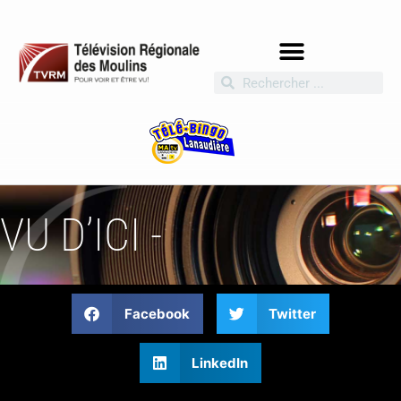
VU D’ICI -
Facebook
Twitter
LinkedIn