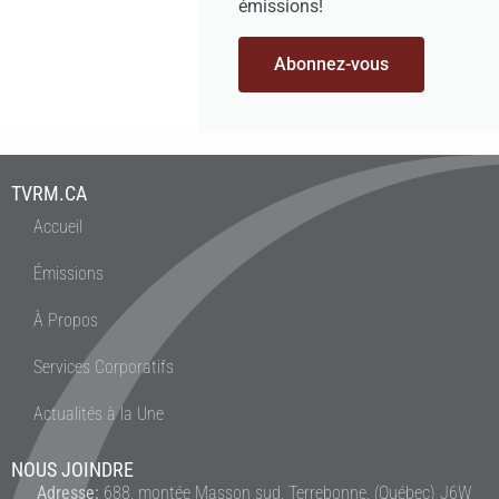
émissions!
Abonnez-vous
TVRM.CA
Accueil
Émissions
À Propos
Services Corporatifs
Actualités à la Une
NOUS JOINDRE
Adresse:
688, montée Masson sud, Terrebonne, (Québec) J6W