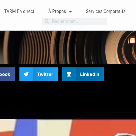
TVRM En direct
À Propos
Services Corporatifs
book
Twitter
LinkedIn