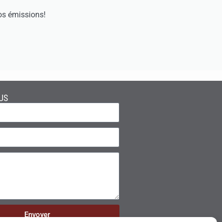
os émissions!
US
Envoyer