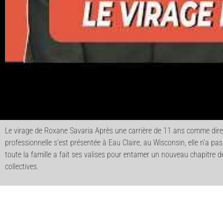
Le virage de Roxane Savaria Après une carrière de 11 ans comme direc
professionnelle s’est présentée à Eau Claire, au Wisconsin, elle n’a pa
toute la famille a fait ses valises pour entamer un nouveau chapitre
collectives.