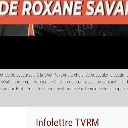
trice de succursale à la SAQ, Roxanne a choisi de bousculer le destin.
s hésité longtemps. Après une réflexion de cœur avec son conjoint, ses de
 de vie aux États-Unis. Ce changement audacieux témoigne de sa capacité
Infolettre TVRM