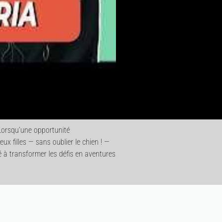
 Lorsqu’une opportunité
ux filles — sans oublier le chien ! —
 à transformer les défis en aventures