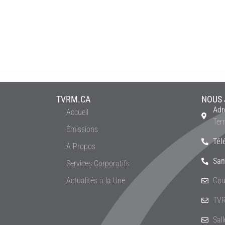
TVRM.CA
NOUS 
Adr
Accueil
Ter
Émissions
Tél
À Propos
San
Services Corporatifs
Actualités à la Une
Cou
TVR
Sal