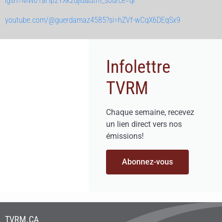
igsh=MW01aHp2YXk2djlu&utm_source=qr
youtube.com/@guerdamaz4585?si=hZVf-wCqX6DEqSx9
Infolettre
TVRM
Chaque semaine, recevez
un lien direct vers nos
émissions!
Abonnez-vous
TVRM.CA