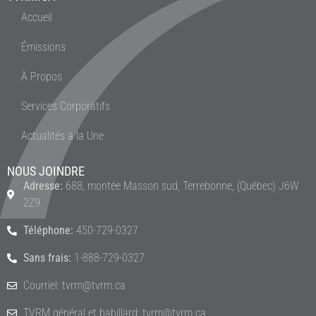
Accueil
Émissions
À Propos
Services Corporatifs
Actualités à la Une
NOUS JOINDRE
Adresse:
688, montée Masson sud, Terrebonne, (Québec) J6W
2Z9
Téléphone:
450-729-0327
Sans frais:
1-888-729-0327
Courriel: tvrm@tvrm.ca
TVRM général et babillard: tvrm@tvrm.ca