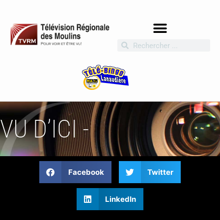
VU D’ICI -
Facebook
Twitter
LinkedIn