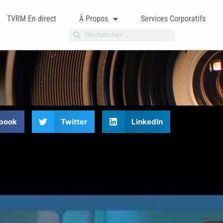
TVRM En direct
À Propos
Services Corporatifs
book
Twitter
LinkedIn