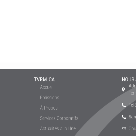
TVRM.CA
NOUS 
Adr
Accueil
Ter
Émissions
Tél
À Propos
San
Services Corporatifs
Actualités à la Une
Cou