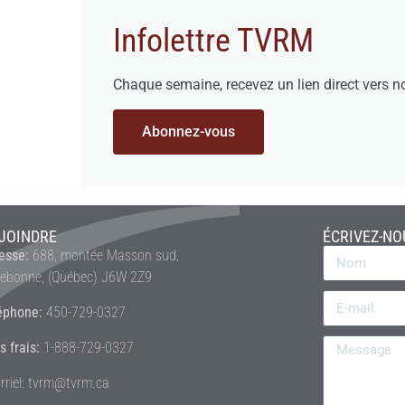
Infolettre TVRM
Chaque semaine, recevez un lien direct vers n
Abonnez-vous
JOINDRE
ÉCRIVEZ-NO
esse:
688, montée Masson sud,
rebonne, (Québec) J6W 2Z9
éphone:
450-729-0327
s frais:
1-888-729-0327
rriel: tvrm@tvrm.ca