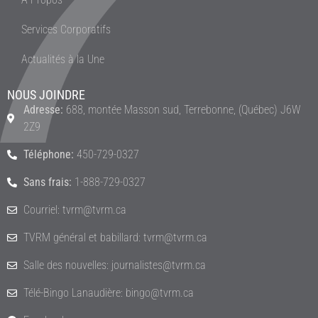
Services Corporatifs
Actualités à la Une
NOUS JOINDRE
Adresse:
688, montée Masson sud, Terrebonne, (Québec) J6W
2Z9
Téléphone:
450-729-0327
Sans frais:
1-888-729-0327
Courriel: tvrm@tvrm.ca
TVRM général et babillard: tvrm@tvrm.ca
Salle des nouvelles: journalistes@tvrm.ca
Télé-Bingo Lanaudière: bingo@tvrm.ca