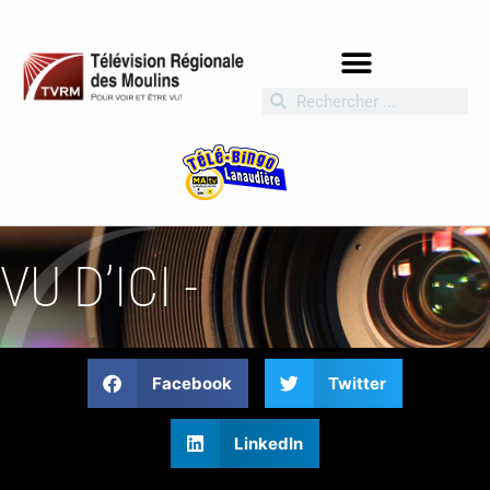
VU D’ICI -
Facebook
Twitter
LinkedIn