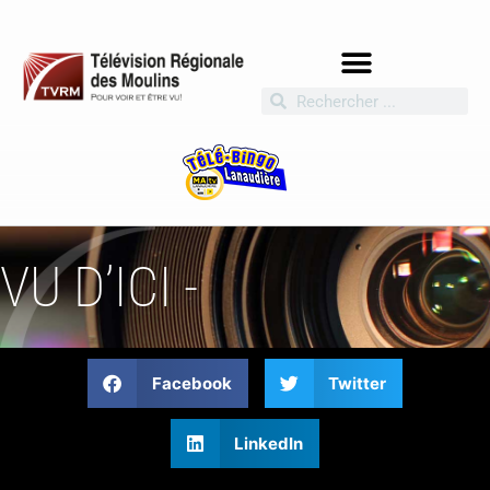
VU D’ICI -
Facebook
Twitter
LinkedIn