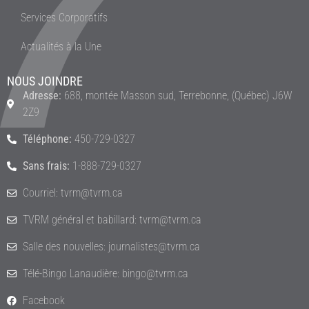
Services Corporatifs
Actualités à la Une
NOUS JOINDRE
Adresse:
688, montée Masson sud, Terrebonne, (Québec) J6W
2Z9
Téléphone:
450-729-0327
Sans frais:
1-888-729-0327
Courriel: tvrm@tvrm.ca
TVRM général et babillard: tvrm@tvrm.ca
Salle des nouvelles: journalistes@tvrm.ca
Télé-Bingo Lanaudière: bingo@tvrm.ca
Facebook