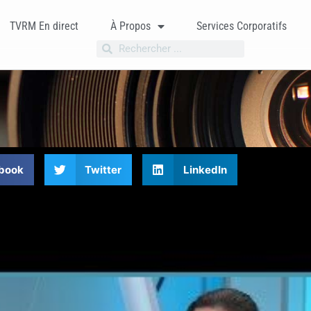
TVRM En direct
À Propos
Services Corporatifs
book
Twitter
LinkedIn