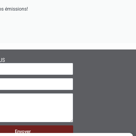
os émissions!
US
Envoyer