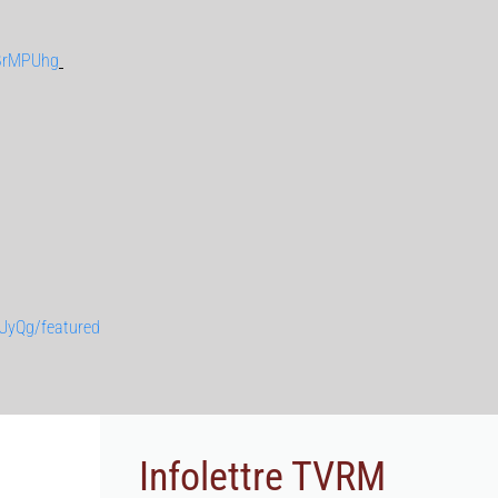
BrMPUhg
UyQg/featured
Infolettre TVRM