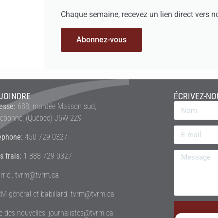
Chaque semaine, recevez un lien direct vers n
Abonnez-vous
JOINDRE
ÉCRIVEZ-NO
esse:
688, montée Masson sud,
rebonne, (Québec) J6W 2Z9
éphone:
450-729-0327
s frais:
1-888-729-0327
rriel: tvrm@tvrm.ca
M général et babillard: tvrm@tvrm.ca
le des nouvelles: journalistes@tvrm.ca