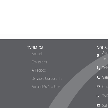
TVRM.CA
NOUS 
Adr
Accueil
Ter
Émissions
Tél
À Propos
San
Services Corporatifs
Actualités à la Une
Cou
TVR
Sal