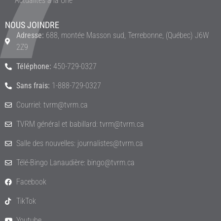
Actualités à la Une
NOUS JOINDRE
Adresse:
688, montée Masson sud, Terrebonne, (Québec) J6W
2Z9
Téléphone:
450-729-0327
Sans frais:
1-888-729-0327
Courriel: tvrm@tvrm.ca
TVRM général et babillard: tvrm@tvrm.ca
Salle des nouvelles: journalistes@tvrm.ca
Télé-Bingo Lanaudière: bingo@tvrm.ca
Facebook
TikTok
Youtube