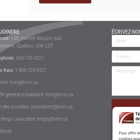
JOINDRE
ÉCRIVEZ-NO
esse:
688, montée Masson sud,
rebonne, (Québec) J6W 2Z9
éphone:
450-729-0327
s frais:
1-888-729-0327
rriel: tvrm@tvrm.ca
M général et babillard: tvrm@tvrm.ca
le des nouvelles: journalistes@tvrm.ca
é-Bingo Lanaudière: bingo@tvrm.ca
ebook
Pour offrir 
cookies pour