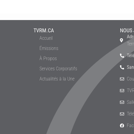
TVRM.CA
NOUS 
Adr
Accueil
Ter
Émissions
Tél
À Propos
San
Services Corporatifs
Actualités à la Une
Cou
TVR
Sal
Tél
Fac