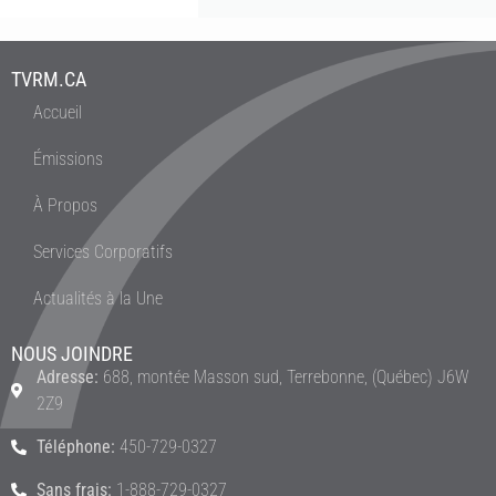
TVRM.CA
Accueil
Émissions
À Propos
Services Corporatifs
Actualités à la Une
NOUS JOINDRE
Adresse:
688, montée Masson sud, Terrebonne, (Québec) J6W
2Z9
Téléphone:
450-729-0327
Sans frais:
1-888-729-0327