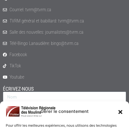
Courriel: tvrm@tvrm.ca
TVRM général et babillard: tvrm@tvrm.ca
Salle des nouvelles: journalistes@tvrm.ca
Télé-Bingo Lanaudière: bingo@tvrm.ca
Facebook
TikTok
Youtube
ÉCRIVEZ-NOUS
Gérer le consentement
Pour offrir les meilleures expériences, nous utilisons des technologies