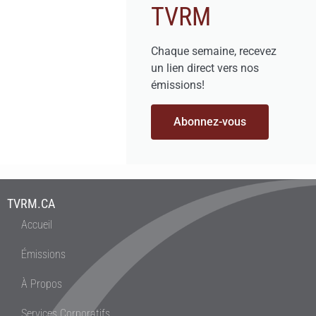
TVRM
Chaque semaine, recevez
un lien direct vers nos
émissions!
Abonnez-vous
TVRM.CA
Accueil
Émissions
À Propos
Services Corporatifs