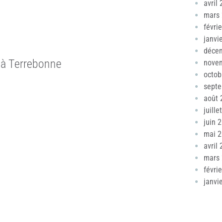
avril
mars
févri
janvi
déce
 à Terrebonne
nove
octob
sept
août 
juille
juin 
mai 
avril
mars
févri
janvi