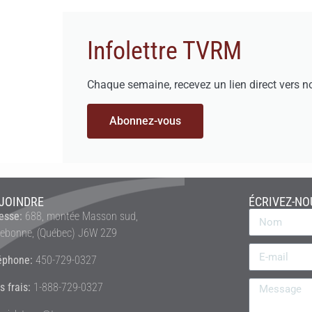
Infolettre TVRM
Chaque semaine, recevez un lien direct vers n
Abonnez-vous
JOINDRE
ÉCRIVEZ-NO
esse:
688, montée Masson sud,
rebonne, (Québec) J6W 2Z9
éphone:
450-729-0327
s frais:
1-888-729-0327