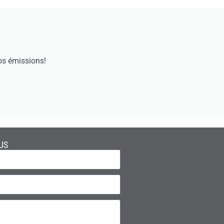
os émissions!
US