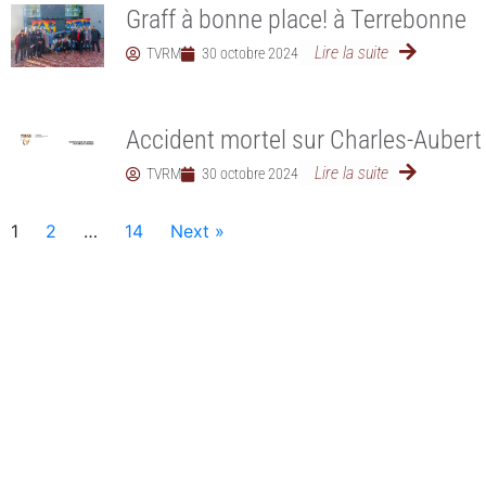
Graff à bonne place! à Terrebonne
Lire la suite
TVRM
30 octobre 2024
Accident mortel sur Charles-Aubert
Lire la suite
TVRM
30 octobre 2024
1
2
…
14
Next »