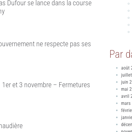
as Dufour se lance dans la course
ny
 gouvernement ne respecte pas ses
Par d
août 
juille
juin 
– 1er et 3 novembre – Fermetures
mai 
avril
mars
févri
janvi
naudière
déce
nove