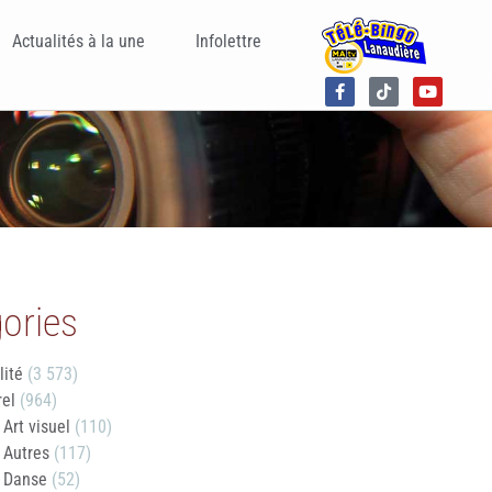
Actualités à la une
Infolettre
ories
lité
(3 573)
rel
(964)
Art visuel
(110)
Autres
(117)
Danse
(52)