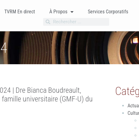
TVRM En direct
À Propos
Services Corporatifs
24
Catég
024 | Dre Bianca Boudreault,
amille universitaire (GMF-U) du
Actua
Cultu