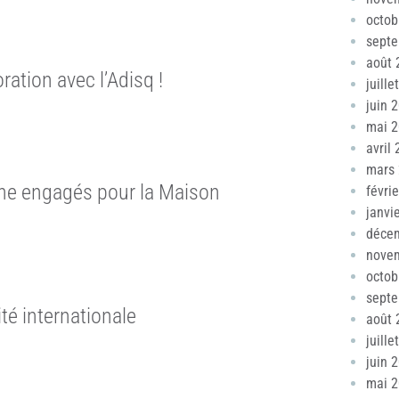
octob
sept
août 
tion avec l’Adisq !
juille
juin 
mai 
avril
mars
ne engagés pour la Maison
févri
janvi
déce
nove
octob
sept
té internationale
août 
juille
juin 
mai 