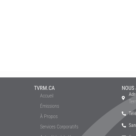
TVRM.CA
NOUS 
Adr
Accueil
Ter
Émissions
Tél
À Propos
San
Services Corporatifs