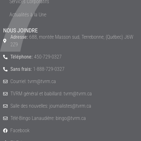
Services Corporatifs
Actualités à la Une
NOUS JOINDRE
Adresse:
688, montée Masson sud, Terrebonne, (Québec) J6W
2Z9
Téléphone:
450-729-0327
Sans frais:
1-888-729-0327
Courriel: tvrm@tvrm.ca
TVRM général et babillard: tvrm@tvrm.ca
Salle des nouvelles: journalistes@tvrm.ca
Télé-Bingo Lanaudière: bingo@tvrm.ca
Facebook