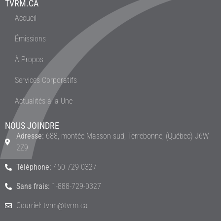
TVRM.CA
Accueil
Émissions
À Propos
Services Corporatifs
Actualités à la Une
NOUS JOINDRE
Adresse:
688, montée Masson sud, Terrebonne, (Québec) J6W
2Z9
Téléphone:
450-729-0327
Sans frais:
1-888-729-0327
Courriel: tvrm@tvrm.ca