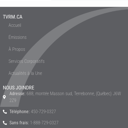
TVRM.CA
Accueil
Émissions
À Propos
Services Corporatifs
Actualités à la Une
NOUS JOINDRE
Adresse:
688, montée Masson sud, Terrebonne, (Québec) J6W
2Z9
Téléphone:
450-729-0327
Sans frais:
1-888-729-0327