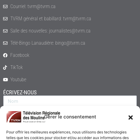
Courriel: tvrm@tvrm.ca
TVRM général et babillard: tvrm@tvrm.ca
Salle des nouvelles: journalistes@tvrm.ca
Télé-Bingo Lanaudière: bingo@tvrm.ca
Facebook
TikTok
Youtube
ÉCRIVEZ-NOUS
Gérer le consentement
Pour offrir les meilleures expériences, nous utilisons des technologies
telles que les cookies pour stocker et/ou accéder aux informations des