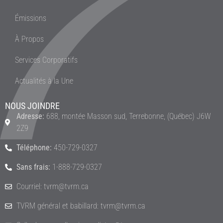
Émissions
À Propos
Services Corporatifs
Actualités à la Une
NOUS JOINDRE
Adresse:
688, montée Masson sud, Terrebonne, (Québec) J6W
2Z9
Téléphone:
450-729-0327
Sans frais:
1-888-729-0327
Courriel: tvrm@tvrm.ca
TVRM général et babillard: tvrm@tvrm.ca