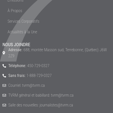
Émissions
À Propos
Services Corporatifs
Actualités à la Une
NOUS JOINDRE
Adresse:
688, montée Masson sud, Terrebonne, (Québec) J6W
2Z9
Téléphone:
450-729-0327
Sans frais:
1-888-729-0327
Courriel: tvrm@tvrm.ca
TVRM général et babillard: tvrm@tvrm.ca
Salle des nouvelles: journalistes@tvrm.ca