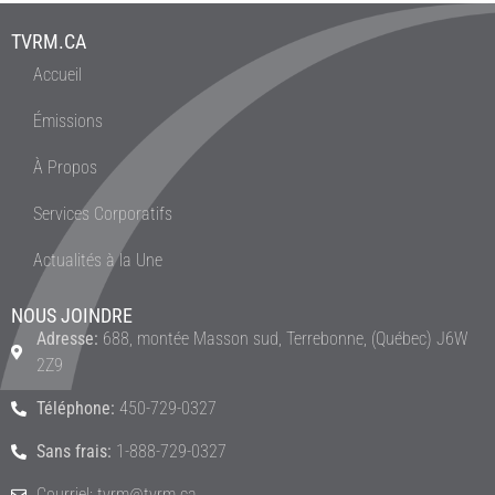
TVRM.CA
Accueil
Émissions
À Propos
Services Corporatifs
Actualités à la Une
NOUS JOINDRE
Adresse:
688, montée Masson sud, Terrebonne, (Québec) J6W
2Z9
Téléphone:
450-729-0327
Sans frais:
1-888-729-0327
Courriel: tvrm@tvrm.ca