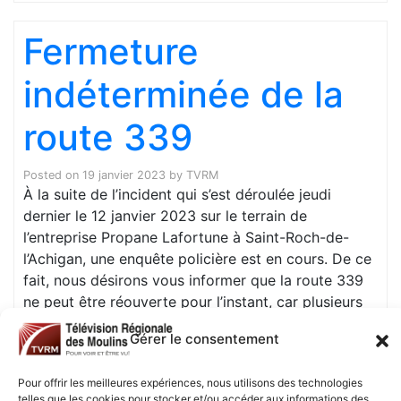
Fermeture
indéterminée de la
route 339
Posted on
19 janvier 2023
by
TVRM
À la suite de l’incident qui s’est déroulée jeudi
dernier le 12 janvier 2023 sur le terrain de
l’entreprise Propane Lafortune à Saint-Roch-de-
l’Achigan, une enquête policière est en cours. De ce
fait, nous désirons vous informer que la route 339
ne peut être réouverte pour l’instant, car plusieurs
équipes d’investigation sont toujours sur place. Afin
Gérer le consentement
de protéger les lieux de l’événement et
l’environnement, ce segment de la rue doit
Pour offrir les meilleures expériences, nous utilisons des technologies
demeurer fermé pour une période indéterminée.
telles que les cookies pour stocker et/ou accéder aux informations des