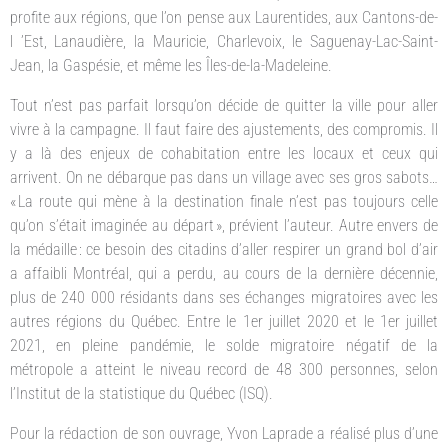
profite aux régions, que l’on pense aux Laurentides, aux Cantons-de-
l ’Est, Lanaudière, la Mauricie, Charlevoix, le Saguenay-Lac-Saint-
Jean, la Gaspésie, et même les Îles-de-la-Madeleine.
Tout n’est pas parfait lorsqu’on décide de quitter la ville pour aller
vivre à la campagne. Il faut faire des ajustements, des compromis. Il
y a là des enjeux de cohabitation entre les locaux et ceux qui
arrivent. On ne débarque pas dans un village avec ses gros sabots…
« La route qui mène à la destination finale n’est pas toujours celle
qu’on s’était imaginée au départ », prévient l’auteur. Autre envers de
la médaille : ce besoin des citadins d’aller respirer un grand bol d’air
a affaibli Montréal, qui a perdu, au cours de la dernière décennie,
plus de 240 000 résidants dans ses échanges migratoires avec les
autres régions du Québec. Entre le 1er juillet 2020 et le 1er juillet
2021, en pleine pandémie, le solde migratoire négatif de la
métropole a atteint le niveau record de 48 300 personnes, selon
l’Institut de la statistique du Québec (ISQ).
Pour la rédaction de son ouvrage, Yvon Laprade a réalisé plus d’une