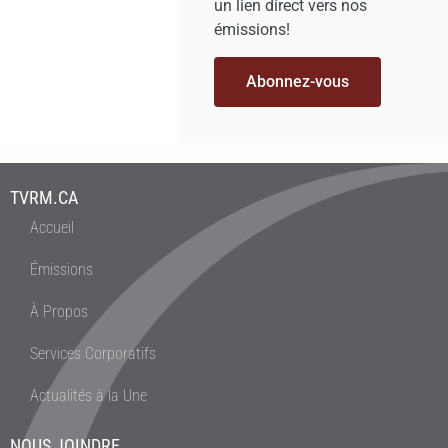
un lien direct vers nos
émissions!
Abonnez-vous
TVRM.CA
Accueil
Émissions
À Propos
Services Corporatifs
Actualités à la Une
NOUS JOINDRE