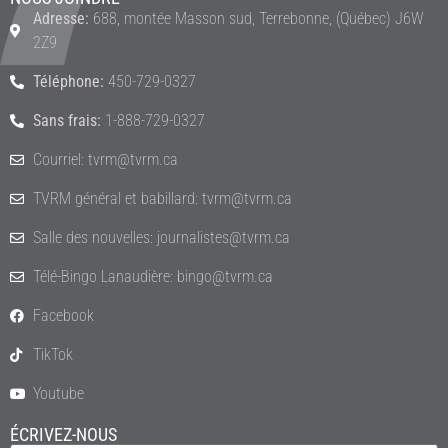
Adresse:
688, montée Masson sud, Terrebonne, (Québec) J6W
2Z9
Téléphone:
450-729-0327
Sans frais:
1-888-729-0327
Courriel: tvrm@tvrm.ca
TVRM général et babillard: tvrm@tvrm.ca
Salle des nouvelles: journalistes@tvrm.ca
Télé-Bingo Lanaudière: bingo@tvrm.ca
Facebook
TikTok
Youtube
ÉCRIVEZ-NOUS