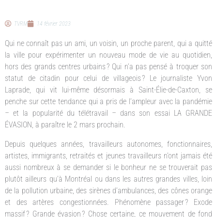
TVRM
14 février 2023
Qui ne connaît pas un ami, un voisin, un proche parent, qui a quitté
la ville pour expérimenter un nouveau mode de vie au quotidien,
hors des grands centres urbains ? Qui n’a pas pensé à troquer son
statut de citadin pour celui de villageois ? Le journaliste Yvon
Laprade, qui vit lui-même désormais à Saint-Élie-de-Caxton, se
penche sur cette tendance qui a pris de l’ampleur avec la pandémie
– et la popularité du télétravail – dans son essai LA GRANDE
ÉVASION, à paraître le 2 mars prochain.
Depuis quelques années, travailleurs autonomes, fonctionnaires,
artistes, immigrants, retraités et jeunes travailleurs n’ont jamais été
aussi nombreux à se demander si le bonheur ne se trouverait pas
plutôt ailleurs qu’à Montréal ou dans les autres grandes villes, loin
de la pollution urbaine, des sirènes d’ambulances, des cônes orange
et des artères congestionnées. Phénomène passager ? Exode
massif ? Grande évasion ? Chose certaine, ce mouvement de fond