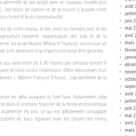
la pérennité de son projet avec un nouveau modèle plus
août 
 une façon de cultiver et de se nourrir à laquelle notre
juille
lteurs.trices et leurs communautés.
juin 
mai 
s de notre réseau, le lien entre les fermiers.ères et les
avril
agriculture résiliente, respectueuse des sols et de la
mars
erme, les propriétaires Mélina et François ont envoyé un
févri
tale sont devenues trop importantes pour être ignorées.
janvi
on qui varie entre 60 à 80 heures par semaine durant 6
déce
ssent et nous avons l’impression d’être dépossédés d’un
nove
unes », déplore François D’Aoust, copropriétaire de la
octob
sept
août 
onter les défis auxquels ils font face. Notamment, celle
juille
le dans le contexte financier de la ferme et économique
juin 
gmenter les prix, ce qui est difficilement conjugable
mai 
cessibilité de leurs légumes avec les citoyen.nes moins
avril
mars