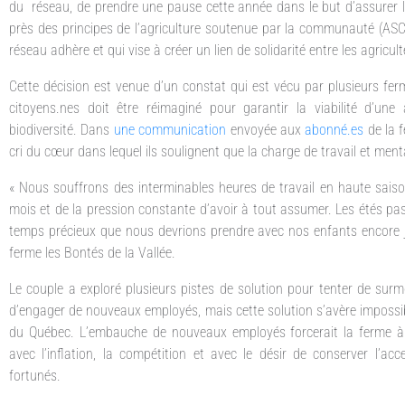
du réseau, de prendre une pause cette année dans le but d’assurer 
près des principes de l’agriculture soutenue par la communauté (ASC),
réseau adhère et qui vise à créer un lien de solidarité entre les agricu
Cette décision est venue d’un constat qui est vécu par plusieurs ferme
citoyens.nes doit être réimaginé pour garantir la viabilité d’une 
biodiversité. Dans
une communication
envoyée aux
abonné.es
de la f
cri du cœur dans lequel ils soulignent que la charge de travail et men
« Nous souffrons des interminables heures de travail en haute sais
mois et de la pression constante d’avoir à tout assumer. Les étés pa
temps précieux que nous devrions prendre avec nos enfants encore je
ferme les Bontés de la Vallée.
Le couple a exploré plusieurs pistes de solution pour tenter de surm
d’engager de nouveaux employés, mais cette solution s’avère impossib
du Québec. L’embauche de nouveaux employés forcerait la ferme à au
avec l’inflation, la compétition et avec le désir de conserver l’ac
fortunés.