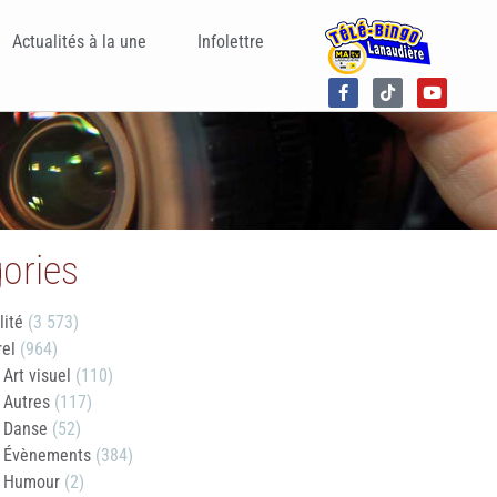
Actualités à la une
Infolettre
ories
lité
(3 573)
rel
(964)
Art visuel
(110)
Autres
(117)
Danse
(52)
Évènements
(384)
Humour
(2)