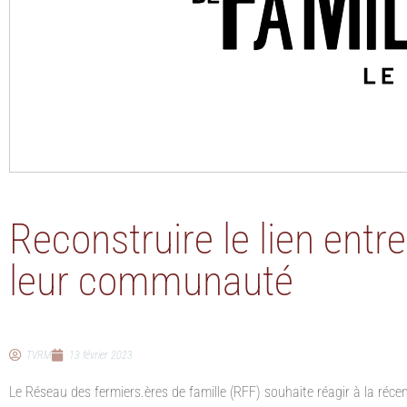
Reconstruire le lien entre
leur communauté
TVRM
13 février 2023
Le Réseau des fermiers.ères de famille (RFF) souhaite réagir à la réc