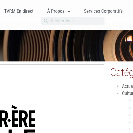
TVRM En direct
À Propos
Services Corporatifs
Catég
Actua
Cultu