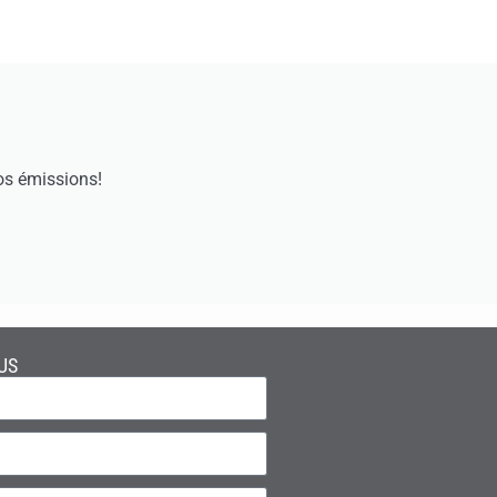
os émissions!
US