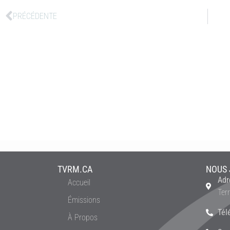
PRÉCÉDENTE
TVRM.CA
NOUS 
Adr
Accueil
Ter
Émissions
Tél
À Propos