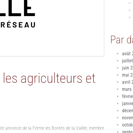
Par d
août 
juille
juin 
 les agriculteurs et
mai 
avril
mars
févri
janvi
déce
nove
octob
ente annonce de la Ferme les Bontés de la Vallée, membre
sept