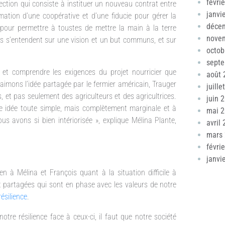
févri
ection qui consiste à instituer un nouveau contrat entre
janvi
ation d’une coopérative et d’une fiducie pour gérer la
déce
pour permettre à toustes de mettre la main à la terre
nove
rtis s’entendent sur une vision et un but communs, et sur
octob
sept
t comprendre les exigences du projet nourricier que
août 
 aimons l’idée partagée par le fermier américain, Trauger
juille
s, et pas seulement des agriculteurs et des agricultrices.
juin 
 idée toute simple, mais complètement marginale et à
mai 
s avons si bien intériorisée », explique Mélina Plante,
avril
mars
févri
janvi
n à Mélina et François quant à la situation difficile à
ont partagées qui sont en phase avec les valeurs de notre
ésilience
.
tre résilience face à ceux-ci, il faut que notre société