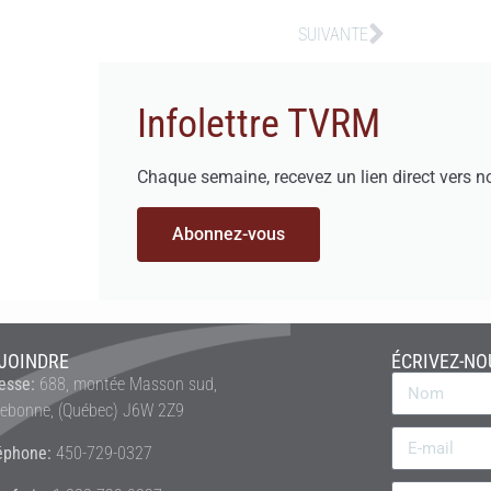
SUIVANTE
Infolettre TVRM
Chaque semaine, recevez un lien direct vers n
Abonnez-vous
JOINDRE
ÉCRIVEZ-NO
esse:
688, montée Masson sud,
rebonne, (Québec) J6W 2Z9
éphone:
450-729-0327