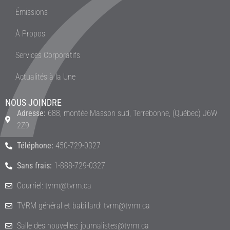
Émissions
À Propos
Services Corporatifs
Actualités à la Une
NOUS JOINDRE
Adresse:
688, montée Masson sud, Terrebonne, (Québec) J6W
2Z9
Téléphone:
450-729-0327
Sans frais:
1-888-729-0327
Courriel: tvrm@tvrm.ca
TVRM général et babillard: tvrm@tvrm.ca
Salle des nouvelles: journalistes@tvrm.ca