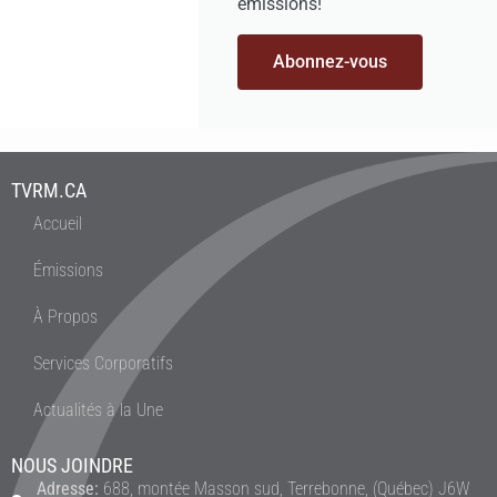
émissions!
Abonnez-vous
TVRM.CA
Accueil
Émissions
À Propos
Services Corporatifs
Actualités à la Une
NOUS JOINDRE
Adresse:
688, montée Masson sud, Terrebonne, (Québec) J6W