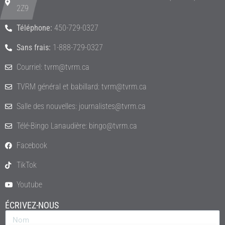
2Z9
Téléphone:
450-729-0327
Sans frais:
1-888-729-0327
Courriel: tvrm@tvrm.ca
TVRM général et babillard: tvrm@tvrm.ca
Salle des nouvelles: journalistes@tvrm.ca
Télé-Bingo Lanaudière: bingo@tvrm.ca
Facebook
TikTok
Youtube
ÉCRIVEZ-NOUS