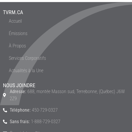
TVRM.CA
Accueil
Émissions
À Propos
Services Corporatifs
Actualités à la Une
NOUS JOINDRE
Adresse:
688, montée Masson sud, Terrebonne, (Québec) J6W
2Z9
Téléphone:
450-729-0327
Sans frais:
1-888-729-0327