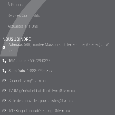
À Propos
Services Corporatifs
Actualités à la Une
NOUS JOINDRE
Adresse:
688, montée Masson sud, Terrebonne, (Québec) J6W
2Z9
Téléphone:
450-729-0327
Sans frais:
1-888-729-0327
Courriel: tvrm@tvrm.ca
TVRM général et babillard: tvrm@tvrm.ca
Salle des nouvelles: journalistes@tvrm.ca
Télé-Bingo Lanaudière: bingo@tvrm.ca