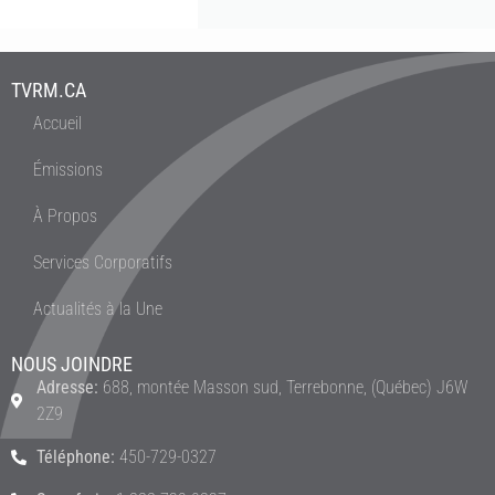
TVRM.CA
Accueil
Émissions
À Propos
Services Corporatifs
Actualités à la Une
NOUS JOINDRE
Adresse:
688, montée Masson sud, Terrebonne, (Québec) J6W
2Z9
Téléphone:
450-729-0327