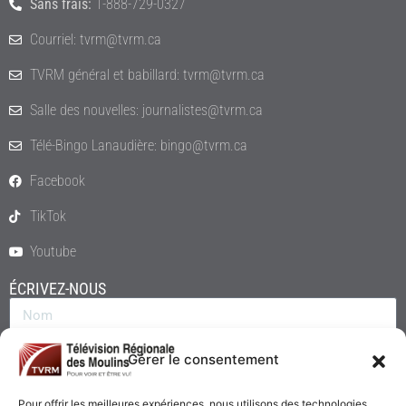
Sans frais:
1-888-729-0327
Courriel: tvrm@tvrm.ca
TVRM général et babillard: tvrm@tvrm.ca
Salle des nouvelles: journalistes@tvrm.ca
Télé-Bingo Lanaudière: bingo@tvrm.ca
Facebook
TikTok
Youtube
ÉCRIVEZ-NOUS
Gérer le consentement
Pour offrir les meilleures expériences, nous utilisons des technologies