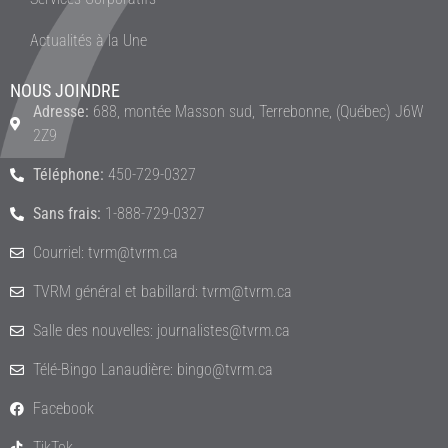
Actualités à la Une
NOUS JOINDRE
Adresse:
688, montée Masson sud, Terrebonne, (Québec) J6W
2Z9
Téléphone:
450-729-0327
Sans frais:
1-888-729-0327
Courriel: tvrm@tvrm.ca
TVRM général et babillard: tvrm@tvrm.ca
Salle des nouvelles: journalistes@tvrm.ca
Télé-Bingo Lanaudière: bingo@tvrm.ca
Facebook
TikTok