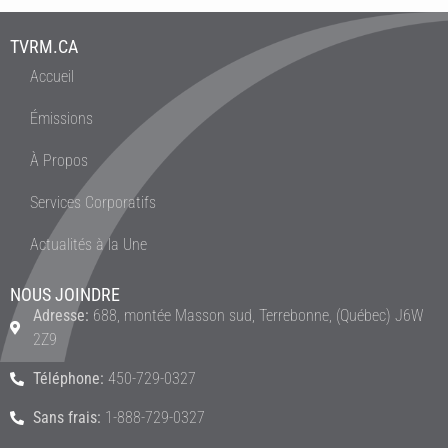
TVRM.CA
Accueil
Émissions
À Propos
Services Corporatifs
Actualités à la Une
NOUS JOINDRE
Adresse:
688, montée Masson sud, Terrebonne, (Québec) J6W
2Z9
Téléphone:
450-729-0327
Sans frais:
1-888-729-0327