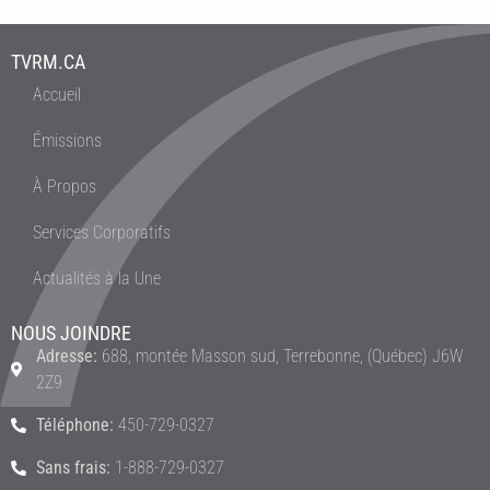
TVRM.CA
Accueil
Émissions
À Propos
Services Corporatifs
Actualités à la Une
NOUS JOINDRE
Adresse:
688, montée Masson sud, Terrebonne, (Québec) J6W
2Z9
Téléphone:
450-729-0327
Sans frais:
1-888-729-0327