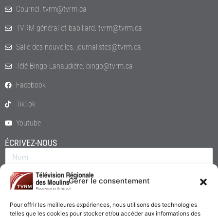
Courriel: tvrm@tvrm.ca
TVRM général et babillard: tvrm@tvrm.ca
Salle des nouvelles: journalistes@tvrm.ca
Télé-Bingo Lanaudière: bingo@tvrm.ca
Facebook
TikTok
Youtube
ÉCRIVEZ-NOUS
Gérer le consentement
Pour offrir les meilleures expériences, nous utilisons des technologies
telles que les cookies pour stocker et/ou accéder aux informations des