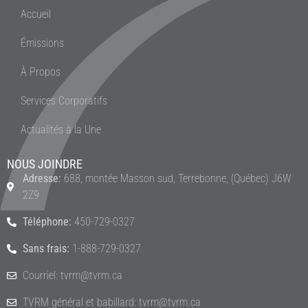
Accueil
Émissions
À Propos
Services Corporatifs
Actualités à la Une
NOUS JOINDRE
Adresse:
688, montée Masson sud, Terrebonne, (Québec) J6W
2Z9
Téléphone:
450-729-0327
Sans frais:
1-888-729-0327
Courriel: tvrm@tvrm.ca
TVRM général et babillard: tvrm@tvrm.ca