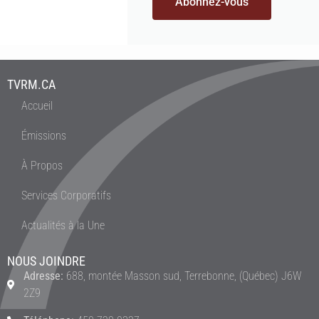
Abonnez-vous
TVRM.CA
Accueil
Émissions
À Propos
Services Corporatifs
Actualités à la Une
NOUS JOINDRE
Adresse:
688, montée Masson sud, Terrebonne, (Québec) J6W
2Z9