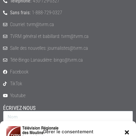
Téléphone:
450-729-0327
Sans frais:
1-888-729-0327
Courriel: tvrm@tvrm.ca
TVRM général et babillard: tvrm@tvrm.ca
Salle des nouvelles: journalistes@tvrm.ca
Télé-Bingo Lanaudière: bingo@tvrm.ca
Facebook
TikTok
Youtube
ÉCRIVEZ-NOUS
Gérer le consentement