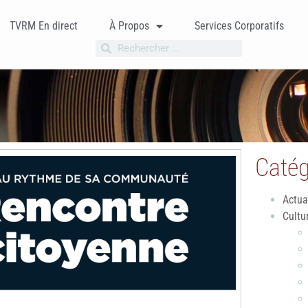
TVRM En direct
À Propos
Services Corporatifs
Catég
Actua
Cultu