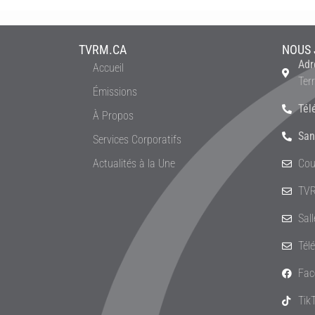
TVRM.CA
NOUS 
Adr
Accueil
Ter
Émissions
Tél
À Propos
San
Services Corporatifs
Actualités à la Une
Cou
TVR
Sal
Tél
Fac
Tik