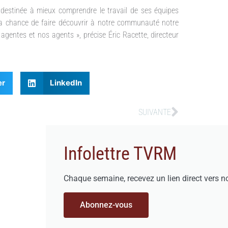
 destinée à mieux comprendre le travail de ses équipes
r la chance de faire découvrir à notre communauté notre
 agentes et nos agents », précise Éric Racette, directeur
er
LinkedIn
SUIVANTE
Infolettre TVRM
Chaque semaine, recevez un lien direct vers n
Abonnez-vous