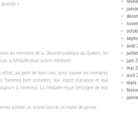
févri
s grands! »
janvi
déce
nove
octob
sept
août 
tions du ministère de la Sécurité publique du Québec, les
juille
cun la Médaille pour action méritoire.
juin 
mai 
 effort, au péril de leurs vies, pour sauver les membres
avril
s flammes bien installées, leur esprit d’analyse et leur
mars
jours à l’intérieur. La médaille reçue témoigne de leur
févri
janvi
ermis d’éviter un drame lors de ce matin de janvier.