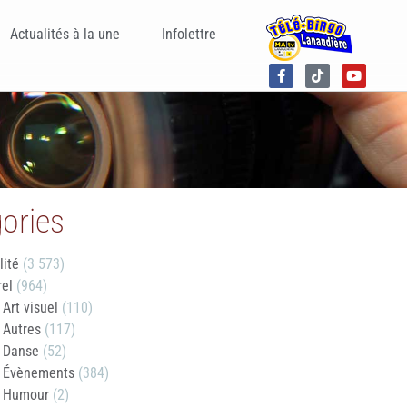
Actualités à la une
Infolettre
ories
lité
(3 573)
rel
(964)
Art visuel
(110)
Autres
(117)
Danse
(52)
Évènements
(384)
Humour
(2)