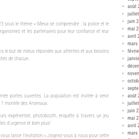
août 
juille
juin 
3 sous le thème « Mieux se comprendre : la police et le
mai 
organismes et les partenaires pour leur confiance et leur
avril
mars
s le but de mieux répondre aux attentes et aux besoins
févri
lités de chacun.
janvi
déce
nove
octob
sept
née portes ouvertes. La population est invitée à venir
août 
 au 1 montée des Arsenaux.
juille
juin 
ours expérientiel, photobooth, enquête à travers un jeu
mai 
les d’urgence et bien plus!
avril
mars
 vous lance l’invitation « Joignez-vous à nous pour cette