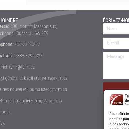
JOINDRE
ÉCRIVEZ-NO
esse:
688, montée Masson sud,
rebonne, (Québec) J6W 2Z9
éphone:
450-729-0327
s frais:
1-888-729-0327
rriel: tvrm@tvrm.ca
M général et babillard: tvrm@tvrm.ca
le des nouvelles: journalistes@tvrm.ca
é-Bingo Lanaudière: bingo@tvrm.ca
ebook
Pour offrir 
cookies pour
Tok
à ces techn