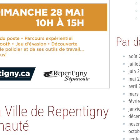
Par d
août 
juille
juin 
mai 
avril
mars
févri
a Ville de Repentigny
janvi
déce
nauté
nove
octob
sept