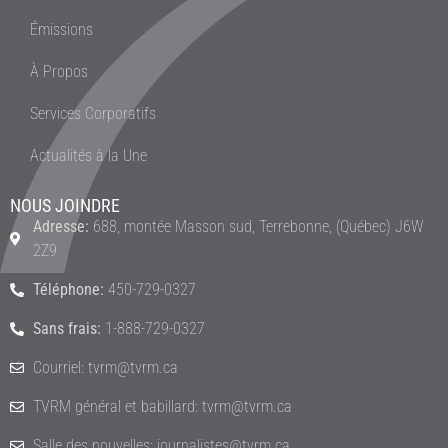
Émissions
À Propos
Services Corporatifs
Actualités à la Une
NOUS JOINDRE
Adresse:
688, montée Masson sud, Terrebonne, (Québec) J6W
2Z9
Téléphone:
450-729-0327
Sans frais:
1-888-729-0327
Courriel: tvrm@tvrm.ca
TVRM général et babillard: tvrm@tvrm.ca
Salle des nouvelles: journalistes@tvrm.ca