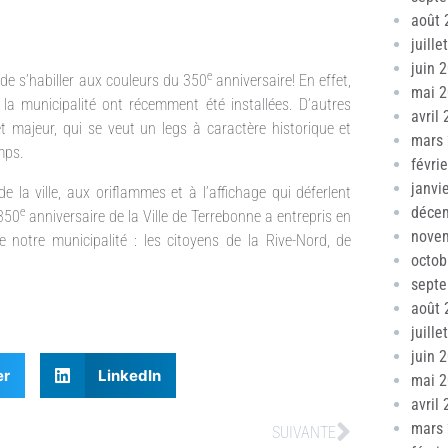
août 
juille
juin 
e
e de s’habiller aux couleurs du 350
anniversaire! En effet,
mai 
 la municipalité ont récemment été installées. D’autres
avril
t majeur, qui se veut un legs à caractère historique et
mars
mps.
févri
janvi
e la ville, aux oriflammes et à l’affichage qui déferlent
déce
e
 350
anniversaire de la Ville de Terrebonne a entrepris en
nove
notre municipalité : les citoyens de la Rive-Nord, de
octob
sept
août 
juille
juin 
er
LinkedIn
mai 
avril
mars
SUIVANTE