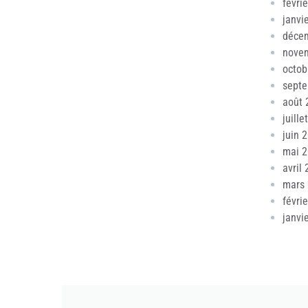
févri
janvi
déce
nove
octob
sept
août 
juille
juin 
mai 
avril
mars
févri
janvi