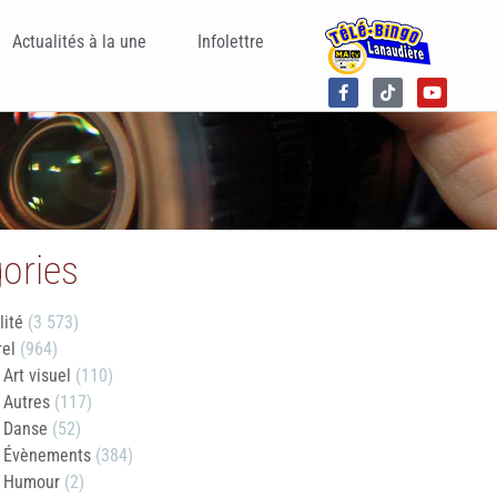
Actualités à la une
Infolettre
ories
lité
(3 573)
rel
(964)
Art visuel
(110)
Autres
(117)
Danse
(52)
Évènements
(384)
Humour
(2)