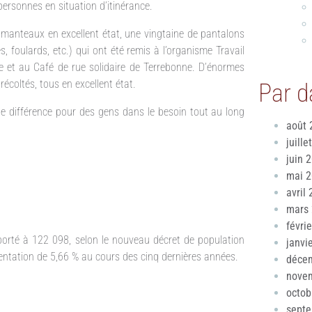
personnes en situation d’itinérance.
0 manteaux en excellent état, une vingtaine de pantalons
, foulards, etc.) qui ont été remis à l’organisme Travail
 et au Café de rue solidaire de Terrebonne. D’énormes
coltés, tous en excellent état.
Par d
e différence pour des gens dans le besoin tout au long
août 
juille
juin 
mai 
avril
mars
févri
t porté à 122 098, selon le nouveau décret de population
janvi
entation de 5,66 % au cours des cinq dernières années.
déce
nove
octob
sept