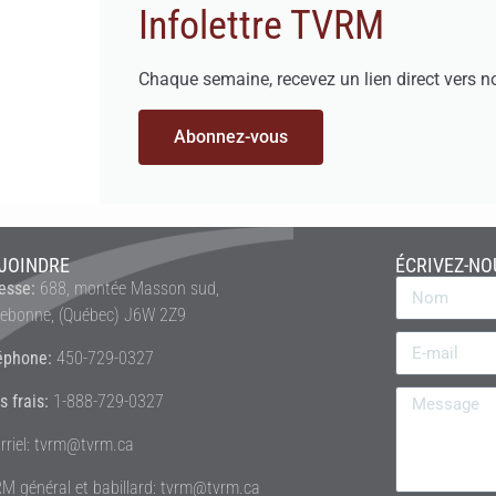
Infolettre TVRM
Chaque semaine, recevez un lien direct vers n
Abonnez-vous
JOINDRE
ÉCRIVEZ-NO
esse:
688, montée Masson sud,
rebonne, (Québec) J6W 2Z9
éphone:
450-729-0327
s frais:
1-888-729-0327
rriel: tvrm@tvrm.ca
M général et babillard: tvrm@tvrm.ca