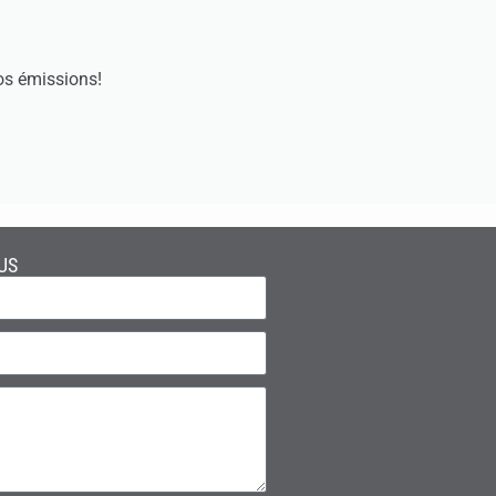
os émissions!
US