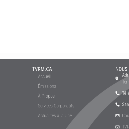
TVRM.CA
NOUS 
Adr
Accueil
Ter
Émissions
Tél
À Propos
San
Services Corporatifs
Actualités à la Une
Cou
TVR