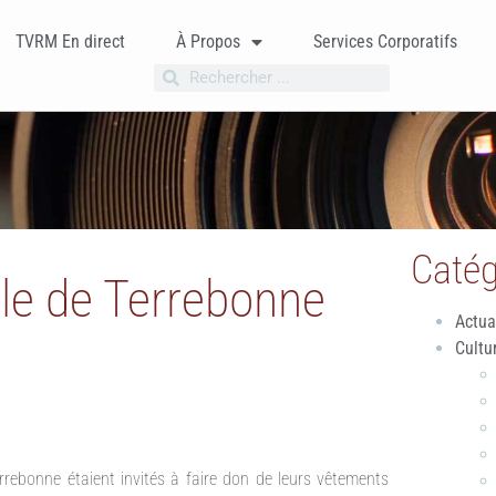
TVRM En direct
À Propos
Services Corporatifs
Catég
lle de Terrebonne
Actua
Cultu
rrebonne étaient invités à faire don de leurs vêtements