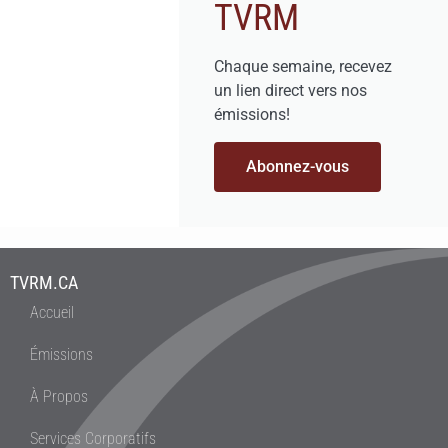
TVRM
Chaque semaine, recevez
un lien direct vers nos
émissions!
Abonnez-vous
TVRM.CA
Accueil
Émissions
À Propos
Services Corporatifs