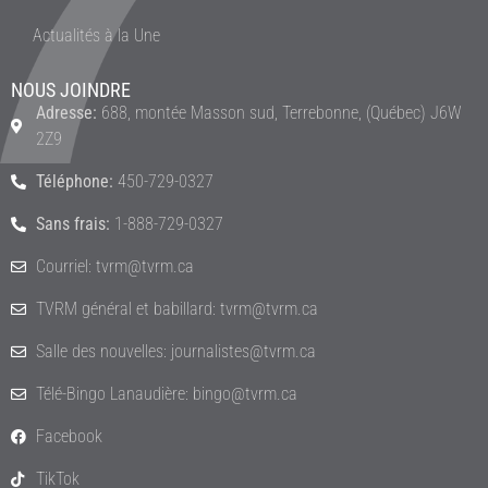
Actualités à la Une
NOUS JOINDRE
Adresse:
688, montée Masson sud, Terrebonne, (Québec) J6W
2Z9
Téléphone:
450-729-0327
Sans frais:
1-888-729-0327
Courriel: tvrm@tvrm.ca
TVRM général et babillard: tvrm@tvrm.ca
Salle des nouvelles: journalistes@tvrm.ca
Télé-Bingo Lanaudière: bingo@tvrm.ca
Facebook
TikTok