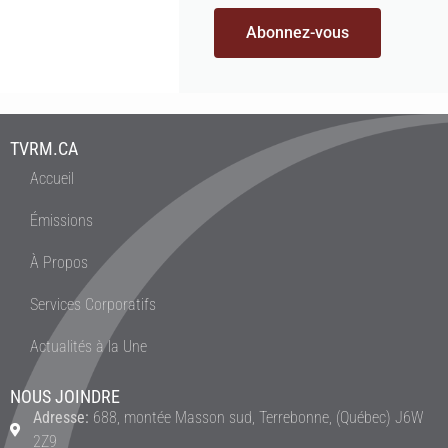
Abonnez-vous
TVRM.CA
Accueil
Émissions
À Propos
Services Corporatifs
Actualités à la Une
NOUS JOINDRE
Adresse:
688, montée Masson sud, Terrebonne, (Québec) J6W
2Z9