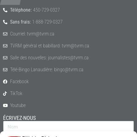
Téléphone:
450-729-0327
Sans frais:
1-888-729-0327
Courriel: tvrm@tvrm.ca
TVRM général et babillard: tvrm@tvrm.ca
Salle des nouvelles: journalistes@tvrm.ca
Télé-Bingo Lanaudière: bingo@tvrm.ca
Facebook
TikTok
Youtube
ÉCRIVEZ-NOUS