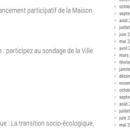
octob
ancement participatif de la Maison
sept
août 
juille
juin 
mai 
avril
e : participez au sondage de la Ville
mars
févri
janvi
déce
nove
octob
sept
août 
juille
juin 
ue : La transition socio-écologique,
mai 