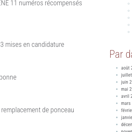
ÈNE 11 numéros récompensés
23 mises en candidature
Par d
août 
juille
ebonne
juin 
mai 
avril
mars
de remplacement de ponceau
févri
janvi
déce
nove