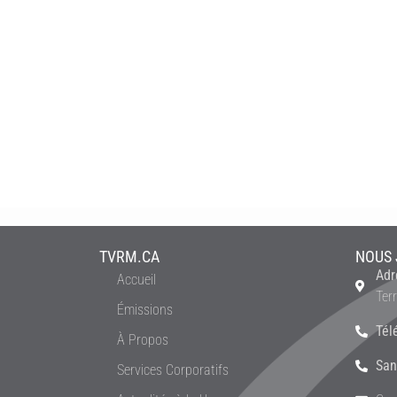
TVRM.CA
NOUS 
Adr
Accueil
Ter
Émissions
Tél
À Propos
San
Services Corporatifs