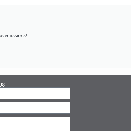
os émissions!
US