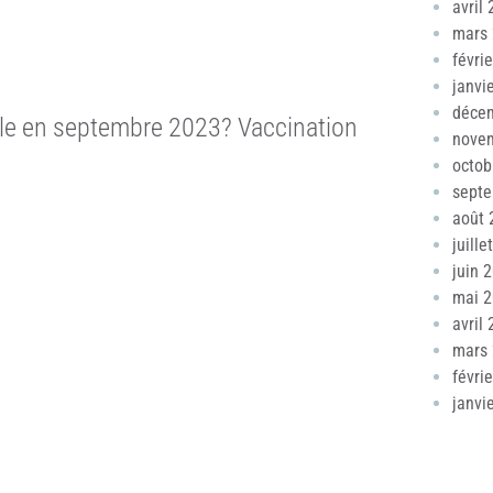
avril
mars
févri
janvi
déce
le en septembre 2023? Vaccination
nove
octob
sept
août 
juille
juin 
mai 
avril
mars
févri
janvi