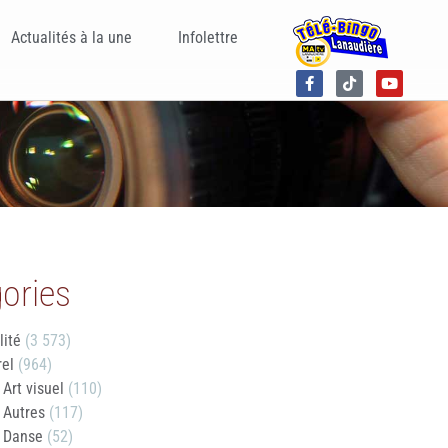
Actualités à la une
Infolettre
ories
lité
(3 573)
rel
(964)
Art visuel
(110)
Autres
(117)
Danse
(52)