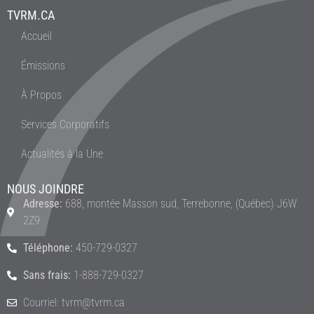
TVRM.CA
Accueil
Émissions
À Propos
Services Corporatifs
Actualités à la Une
NOUS JOINDRE
Adresse:
688, montée Masson sud, Terrebonne, (Québec) J6W
2Z9
Téléphone:
450-729-0327
Sans frais:
1-888-729-0327
Courriel: tvrm@tvrm.ca