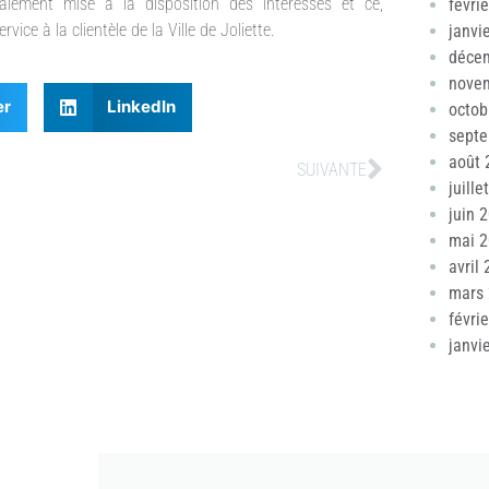
alement mise à la disposition des intéressés et ce,
févri
ice à la clientèle de la Ville de Joliette.
janvi
déce
nove
er
LinkedIn
octob
sept
août 
SUIVANTE
juille
juin 
mai 
avril
mars
févri
janvi