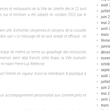
août 
es et restaurants de la Ville de Joliette dès le 22 avril
juille
s sur le territoire a été adopté en octobre 2022 par le
juin 
mai 
avril
nt afin d’informer citoyennes et citoyens de la nouvelle
mars
Mon sac! » Le message-clé se veut simple et efficace : ne
févri
janvi
unicipal de mettre un terme au gaspillage des ressources
déce
merces aient déjà franchi cette étape, la Ville souhaite
nove
le maire Pierre-Luc Bellerose.
octob
sept
 l’entrée en vigueur d’une loi interdisant le plastique à
août 
juille
juin 
mai 
offre un accompagnement personnalisé aux commerçants et
avril
mars