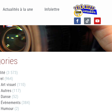
Actualités à la une
Infolettre
ories
lité
(3 573)
rel
(964)
Art visuel
(110)
Autres
(117)
Danse
(52)
Évènements
(384)
Humour
(2)