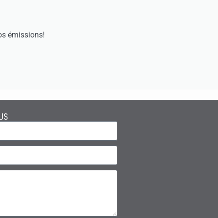
os émissions!
US