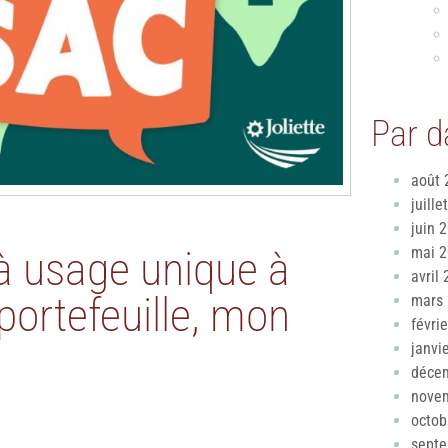
Par d
août 
juille
juin 
à usage unique à
mai 
avril
portefeuille, mon
mars
févri
janvi
déce
nove
octob
sept