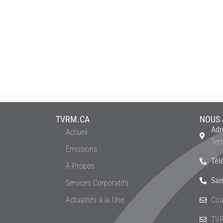
TVRM.CA
NOUS 
Adr
Accueil
Ter
Émissions
Tél
À Propos
San
Services Corporatifs
Actualités à la Une
Cou
TVR