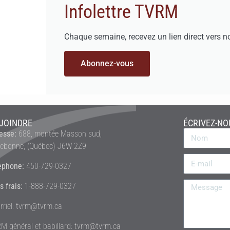
Infolettre TVRM
Chaque semaine, recevez un lien direct vers n
Abonnez-vous
JOINDRE
ÉCRIVEZ-NO
esse:
688, montée Masson sud,
rebonne, (Québec) J6W 2Z9
éphone:
450-729-0327
s frais:
1-888-729-0327
rriel: tvrm@tvrm.ca
M général et babillard: tvrm@tvrm.ca