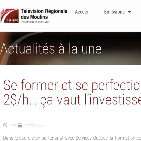
Accueil
Émissions
Actualités à la une
Se former et se perfecti
2$/h… ça vaut l’investis
TVRM
7 février 2023
Dans le cadre d’un partenariat avec Services Québec, la Formation co