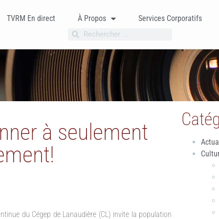
TVRM En direct
À Propos
Services Corporatifs
Catég
onner à seulement
Actua
sement!
Cultu
ntinue du Cégep de Lanaudière (CL) invite la population