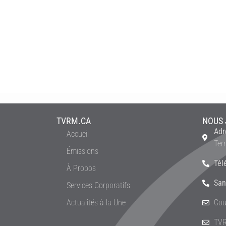
TVRM.CA
NOUS 
Adr
Accueil
Ter
Émissions
Tél
À Propos
San
Services Corporatifs
Actualités à la Une
Cou
TVR