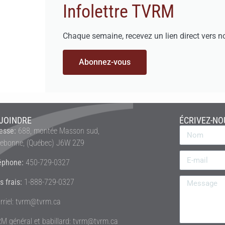
Infolettre TVRM
Chaque semaine, recevez un lien direct vers n
Abonnez-vous
JOINDRE
ÉCRIVEZ-NO
esse:
688, montée Masson sud,
rebonne, (Québec) J6W 2Z9
éphone:
450-729-0327
s frais:
1-888-729-0327
rriel: tvrm@tvrm.ca
M général et babillard: tvrm@tvrm.ca