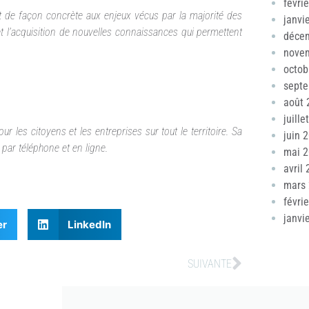
févri
t de façon concrète aux enjeux vécus par la majorité des
janvi
 et l’acquisition de nouvelles connaissances qui permettent
déce
nove
octob
sept
août 
juille
les citoyens et les entreprises sur tout le territoire. Sa
juin 
 par téléphone et en ligne.
mai 
avril
mars
févri
janvi
er
LinkedIn
SUIVANTE