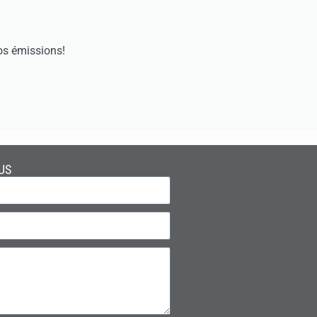
os émissions!
US