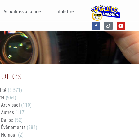
Actualités à la une
Infolettre
ories
lité
(3 571)
rel
(964)
Art visuel
(110)
Autres
(117)
Danse
(52)
Évènements
(384)
Humour
(2)