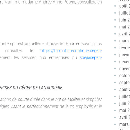
urs » affirme madame Andrée-Anne Potvin, conseillère en
août 
juille
juin 
mai 
avril
mars
 printemps est actuellement ouverte. Pour en savoir plus
févri
es, consultez le
https://formation-continue.cegep-
janvi
ement les services aux entreprises au
sae@cepep-
déce
nove
octob
sept
PRISES DU CÉGEP DE LANAUDIÈRE
août 
juille
ons de courte durée dans le but de faciliter et simplifier
juin 
tégies visant le perfectionnement de leurs employés et le
mai 
avril
mars