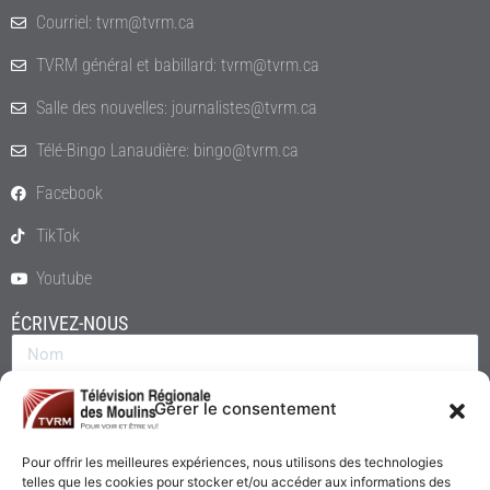
Courriel: tvrm@tvrm.ca
TVRM général et babillard: tvrm@tvrm.ca
Salle des nouvelles: journalistes@tvrm.ca
Télé-Bingo Lanaudière: bingo@tvrm.ca
Facebook
TikTok
Youtube
ÉCRIVEZ-NOUS
Gérer le consentement
Pour offrir les meilleures expériences, nous utilisons des technologies
telles que les cookies pour stocker et/ou accéder aux informations des