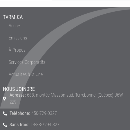
TVRM.CA
Accueil
Émissions
À Propos
Services Corporatifs
Actualités à la Une
NOUS JOINDRE
Adresse:
688, montée Masson sud, Terrebonne, (Québec) J6W
2Z9
Téléphone:
450-729-0327
Sans frais:
1-888-729-0327