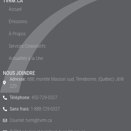
TVRM.CA
Accueil
Émissions
À Propos
Services Corporatifs
Actualités à la Une
NOUS JOINDRE
Adresse:
688, montée Masson sud, Terrebonne, (Québec) J6W
2Z9
Téléphone:
450-729-0327
Sans frais:
1-888-729-0327
Courriel: tvrm@tvrm.ca