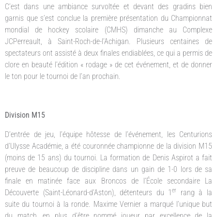
C’est dans une ambiance survoltée et devant des gradins bien
garnis que s’est conclue la première présentation du Championnat
mondial de hockey scolaire (CMHS) dimanche au Complexe
JCPerreault, à Saint-Roch-de-l’Achigan. Plusieurs centaines de
spectateurs ont assisté à deux finales endiablées, ce qui a permis de
clore en beauté l’édition « rodage » de cet événement, et de donner
le ton pour le tournoi de l’an prochain.
Division M15
D’entrée de jeu, l’équipe hôtesse de l’événement, les Centurions
d’Ulysse Académie, a été couronnée championne de la division M15
(moins de 15 ans) du tournoi. La formation de Denis Aspirot a fait
preuve de beaucoup de discipline dans un gain de 1-0 lors de sa
finale en matinée face aux Broncos de l’École secondaire La
er
Découverte (Saint-Léonard-d’Aston), détenteurs du 1
rang à la
suite du tournoi à la ronde. Maxime Vernier a marqué l’unique but
du match, en plus d’être nommé joueur par excellence de la