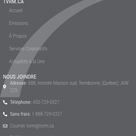
TVRM.CA
Accueil
Émissions
À Propos
Services Corporatifs
Actualités à la Une
NOUS JOINDRE
Adresse:
688, montée Masson sud, Terrebonne, (Québec) J6W
2Z9
Téléphone:
450-729-0327
Sans frais:
1-888-729-0327
Courriel: tvrm@tvrm.ca