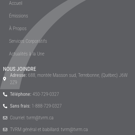
Accueil
Émissions
À Propos
Services Corporatifs
Actualités à la Une
NOUS JOINDRE
Adresse:
688, montée Masson sud, Terrebonne, (Québec) J6W
2Z9
Téléphone:
450-729-0327
Sans frais:
1-888-729-0327
Courriel: tvrm@tvrm.ca
TVRM général et babillard: tvrm@tvrm.ca