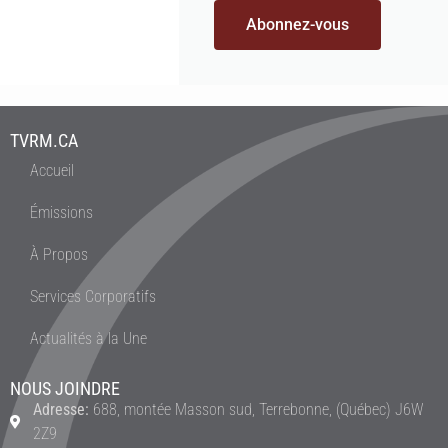
Abonnez-vous
TVRM.CA
Accueil
Émissions
À Propos
Services Corporatifs
Actualités à la Une
NOUS JOINDRE
Adresse:
688, montée Masson sud, Terrebonne, (Québec) J6W
2Z9