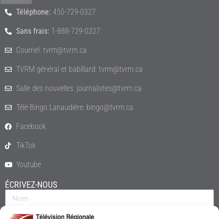
Téléphone:
450-729-0327
Sans frais:
1-888-729-0327
Courriel: tvrm@tvrm.ca
TVRM général et babillard: tvrm@tvrm.ca
Salle des nouvelles: journalistes@tvrm.ca
Télé-Bingo Lanaudière: bingo@tvrm.ca
Facebook
TikTok
Youtube
ÉCRIVEZ-NOUS