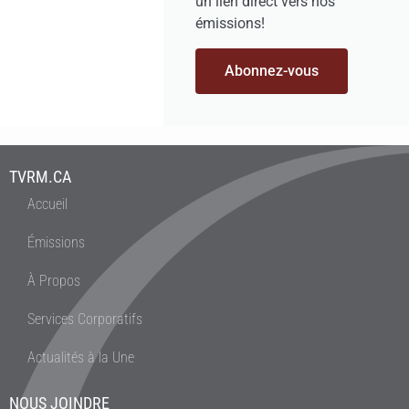
un lien direct vers nos
émissions!
Abonnez-vous
TVRM.CA
Accueil
Émissions
À Propos
Services Corporatifs
Actualités à la Une
NOUS JOINDRE