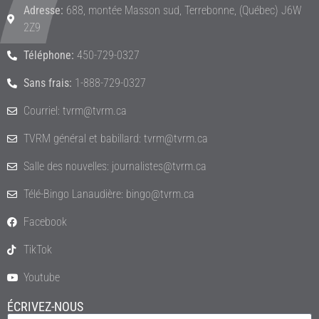
Adresse:
688, montée Masson sud, Terrebonne, (Québec) J6W
2Z9
Téléphone:
450-729-0327
Sans frais:
1-888-729-0327
Courriel: tvrm@tvrm.ca
TVRM général et babillard: tvrm@tvrm.ca
Salle des nouvelles: journalistes@tvrm.ca
Télé-Bingo Lanaudière: bingo@tvrm.ca
Facebook
TikTok
Youtube
ÉCRIVEZ-NOUS