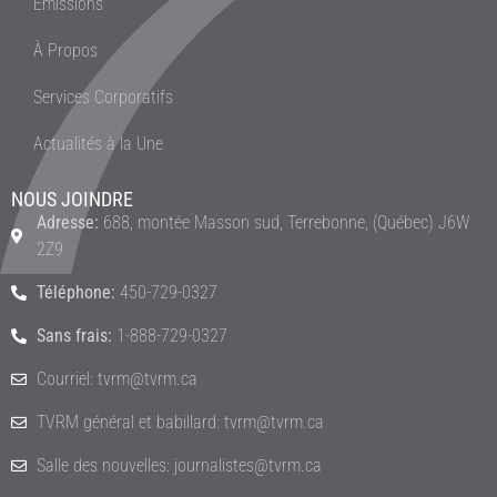
Émissions
À Propos
Services Corporatifs
Actualités à la Une
NOUS JOINDRE
Adresse:
688, montée Masson sud, Terrebonne, (Québec) J6W
2Z9
Téléphone:
450-729-0327
Sans frais:
1-888-729-0327
Courriel: tvrm@tvrm.ca
TVRM général et babillard: tvrm@tvrm.ca
Salle des nouvelles: journalistes@tvrm.ca